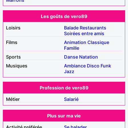
Les goûts de vero89
Loisirs
Balade
Restaurants
Soirées entre amis
Films
Animation
Classique
Famille
Sports
Danse
Natation
Musiques
Ambiance
Disco
Funk
Jazz
Profession de vero89
Métier
Salarié
Plus sur ma vie
Activité préférée
Se balader