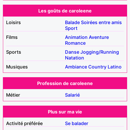
Les goûts de caroleene
Loisirs
Balade
Soirées entre amis
Sport
Films
Animation
Aventure
Romance
Sports
Danse
Jogging/Running
Natation
Musiques
Ambiance
Country
Latino
Profession de caroleene
Métier
Salarié
Plus sur ma vie
Activité préférée
Se balader