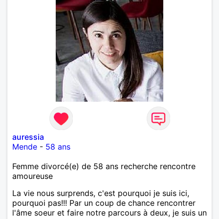
auressia
Mende
-
58 ans
Femme divorcé(e) de 58 ans recherche rencontre
amoureuse
La vie nous surprends, c'est pourquoi je suis ici,
pourquoi pas!!! Par un coup de chance rencontrer
l'âme soeur et faire notre parcours à deux, je suis un