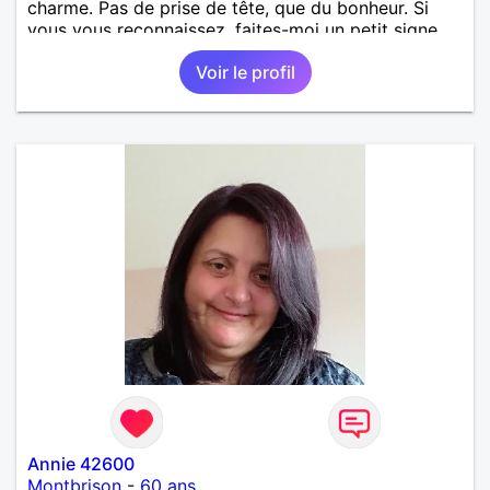
charme. Pas de prise de tête, que du bonheur. Si
vous vous reconnaissez, faites-moi un petit signe.
Voir le profil
Annie 42600
Montbrison
-
60 ans