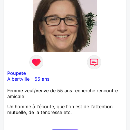
Poupete
Albertville
-
55 ans
Femme veuf/veuve de 55 ans recherche rencontre
amicale
Un homme à l'écoute, que l'on est de l'attention
mutuelle, de la tendresse etc.