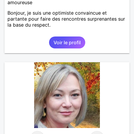
amoureuse
Bonjour, je suis une optimiste convaincue et
partante pour faire des rencontres surprenantes sur
la base du respect.
Voir le profil