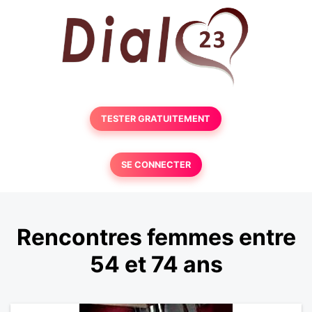
TESTER GRATUITEMENT
SE CONNECTER
Rencontres femmes entre
54 et 74 ans