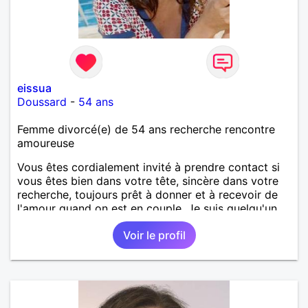
eissua
Doussard
-
54 ans
Femme divorcé(e) de 54 ans recherche rencontre
amoureuse
Vous êtes cordialement invité à prendre contact si
vous êtes bien dans votre tête, sincère dans votre
recherche, toujours prêt à donner et à recevoir de
l'amour quand on est en couple. Je suis quelqu'un
de très sociable qui aime faire le bien autour d'elle.
Voir le profil