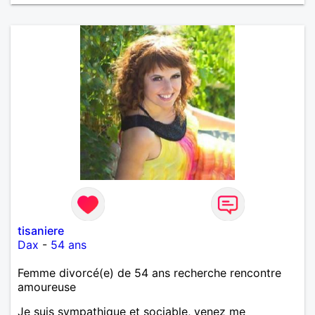
tisaniere
Dax
-
54 ans
Femme divorcé(e) de 54 ans recherche rencontre
amoureuse
Je suis sympathique et sociable, venez me