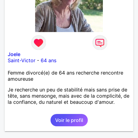
Joele
Saint-Victor
-
64 ans
Femme divorcé(e) de 64 ans recherche rencontre
amoureuse
Je recherche un peu de stabilité mais sans prise de
tête, sans mensonge, mais avec de la complicité, de
la confiance, du naturel et beaucoup d'amour.
Voir le profil