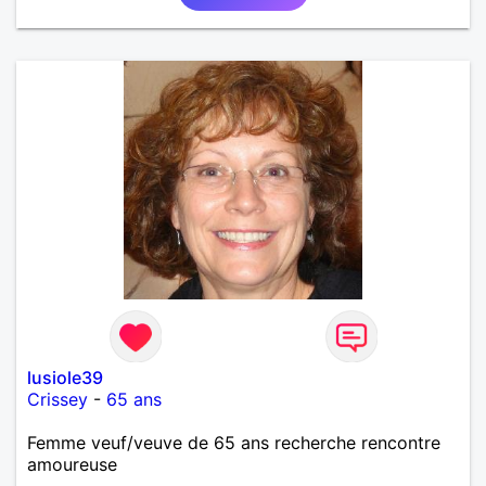
lusiole39
Crissey
-
65 ans
Femme veuf/veuve de 65 ans recherche rencontre
amoureuse