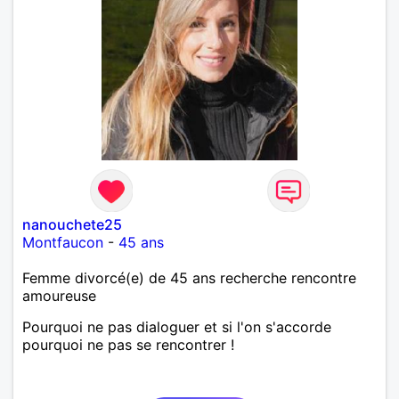
nanouchete25
Montfaucon
-
45 ans
Femme divorcé(e) de 45 ans recherche rencontre
amoureuse
Pourquoi ne pas dialoguer et si l'on s'accorde
pourquoi ne pas se rencontrer !