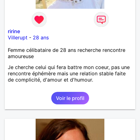
ririne
Villerupt
-
28 ans
Femme célibataire de 28 ans recherche rencontre
amoureuse
Je cherche celui qui fera battre mon coeur, pas une
rencontre éphémère mais une relation stable faite
de complicité, d'amour et d'humour.
Voir le profil