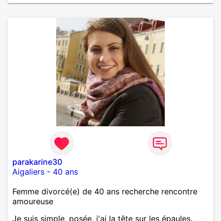
parakarine30
Aigaliers
-
40 ans
Femme divorcé(e) de 40 ans recherche rencontre
amoureuse
Je suis simple, posée, j'ai la tête sur les épaules.