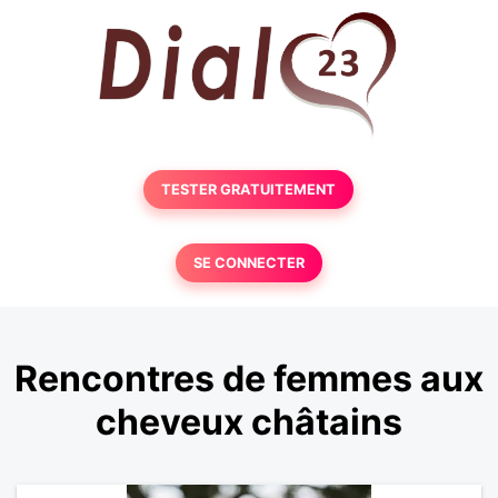
TESTER GRATUITEMENT
SE CONNECTER
Rencontres de femmes aux
cheveux châtains