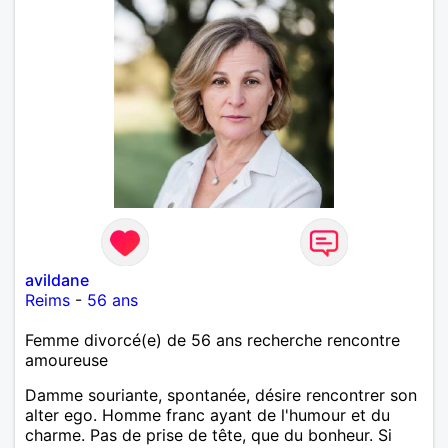
avildane
Reims
-
56 ans
Femme divorcé(e) de 56 ans recherche rencontre
amoureuse
Damme souriante, spontanée, désire rencontrer son
alter ego. Homme franc ayant de l'humour et du
charme. Pas de prise de tête, que du bonheur. Si