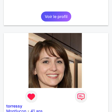
Voir le profil
torressy
Montluçon
-
41 ans