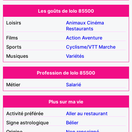
Les goûts de lolo 85500
Loisirs
Animaux
Cinéma
Restaurants
Films
Action
Aventure
Sports
Cyclisme/VTT
Marche
Musiques
Variétés
Profession de lolo 85500
Métier
Salarié
Plus sur ma vie
Activité préférée
Aller au restaurant
Signe astrologique
Bélier
Origine
Non renseigné