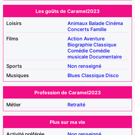
Les goûts de Caramel2023
Loisirs
Animaux
Balade
Cinéma
Concerts
Famille
Films
Action
Aventure
Biographie
Classique
Comédie
Comédie
musicale
Documentaire
Sports
Non renseigné
Musiques
Blues
Classique
Disco
Profession de Caramel2023
Métier
Retraité
Plus sur ma vie
Activité préférée
Non renseigné