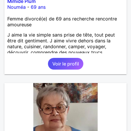
Mimide Plum
Nouméa
-
69 ans
Femme divorcé(e) de 69 ans recherche rencontre
amoureuse
J aime la vie simple sans prise de tête, tout peut
être dit gentiment. J aime vivre dehors dans la
nature, cuisiner, randonner, camper, voyager,
découvrir, comprendre des nouveaux trucs
techniques et sur la vie des êtres vivants. J aime
Voir le profil
danser, faire la fête. Je ne bois pratiquement pas d
alcool, je fume rarement, je ris souvent. Je cherche
un vrai amoureux pour continuer à profiter de la vie
mais à deux. Je peux tout faire toute seule, mais j
en ai marre je veux partagé et rigoler