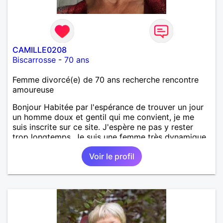
CAMILLE0208
Biscarrosse
-
70 ans
Femme divorcé(e) de 70 ans recherche rencontre
amoureuse
Bonjour Habitée par l'espérance de trouver un jour
un homme doux et gentil qui me convient, je me
suis inscrite sur ce site. J'espère ne pas y rester
trop longtemps. Je suis une femme très dynamique,
droite, franche, généreuse, très sensible, câline,
Voir le profil
j'adore les diners en amoureux avec musique, le
cinéma, les promenades, la mer, la plage, et les
jolies choses en général.