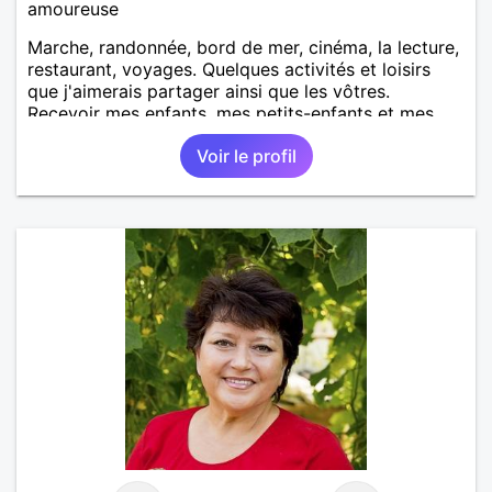
amoureuse
Marche, randonnée, bord de mer, cinéma, la lecture,
restaurant, voyages. Quelques activités et loisirs
que j'aimerais partager ainsi que les vôtres.
Recevoir mes enfants, mes petits-enfants et mes
amis. Bénévolat auprès des enfants à l’école, pour le
Voir le profil
cinéma indépendant... Se rencontrer, être à l’écoute,
échanger avec une personne de confiance, pour une
vie de partage, de tendresse. Les voyages et où
randonnées en France ou à l'étranger à deux en
dehors des sentiers battus me raviraient. Je
m'engage à répondre à votre message. Au plaisir de
vous lire.