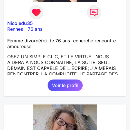
Nicoledu35
Rennes
-
76 ans
Femme divorcé(e) de 76 ans recherche rencontre
amoureuse
OSEZ UN SIMPLE CLIC, ET LE VIRTUEL NOUS
AIDERA A NOUS CONNAITRE, LA SUITE, SEUL
DEMAIN EST CAPABLE DE L ECRIRE; J AIMERAIS
RENCONTRER, LA COMPLICITE, LE PARTAGE DES
BELLES CHOSES DE LA VIE : BALADES, VOYAGES
Voir le profil
EN FRANCE OU AILLEURS. ETRE A L ECOUTE DE L
AUTRE, ET LA VIE SERA PLUS BELLE
ENCORE.....................