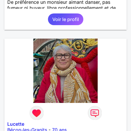
De préférence un monsieur aimant danser, pas
fumeur ni buveur, libre professionnellement et de
toute union .
Voir le profil
Lucette
Bécon-les-Granits
-
70 ans