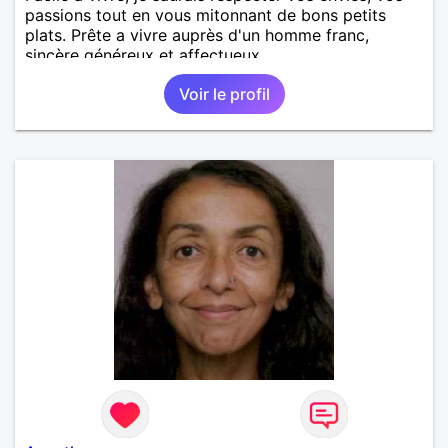
passions tout en vous mitonnant de bons petits
plats. Prête a vivre auprès d'un homme franc,
sincère généreux et affectueux...
Voir le profil