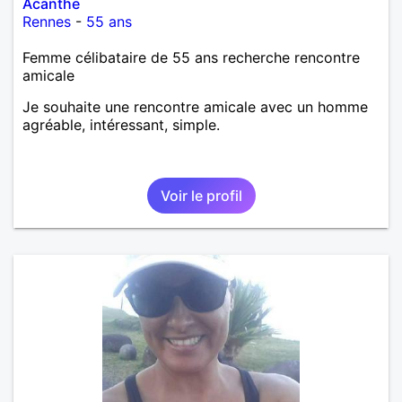
Acanthe
Rennes
-
55 ans
Femme célibataire de 55 ans recherche rencontre
amicale
Je souhaite une rencontre amicale avec un homme
agréable, intéressant, simple.
Voir le profil