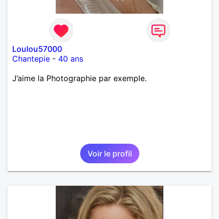
Loulou57000
Chantepie
-
40 ans
J’aime la Photographie par exemple.
Voir le profil