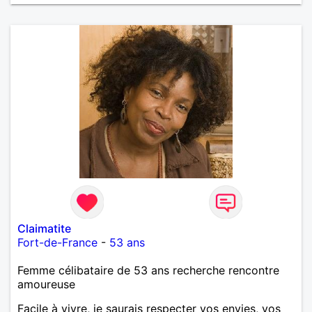
Claimatite
Fort-de-France
-
53 ans
Femme célibataire de 53 ans recherche rencontre
amoureuse
Facile à vivre, je saurais respecter vos envies, vos