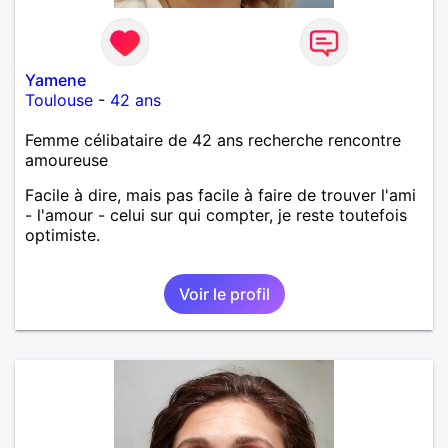
Yamene
Toulouse
-
42 ans
Femme célibataire de 42 ans recherche rencontre
amoureuse
Facile à dire, mais pas facile à faire de trouver l'ami
- l'amour - celui sur qui compter, je reste toutefois
optimiste.
Voir le profil