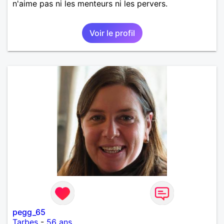
n'aime pas ni les menteurs ni les pervers.
Voir le profil
pegg_65
Tarbes
-
56 ans