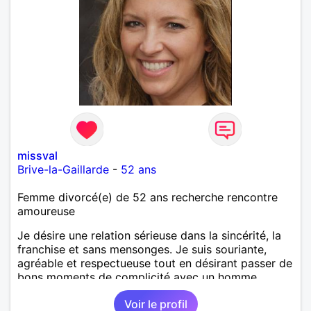
missval
Brive-la-Gaillarde
-
52 ans
Femme divorcé(e) de 52 ans recherche rencontre
amoureuse
Je désire une relation sérieuse dans la sincérité, la
franchise et sans mensonges. Je suis souriante,
agréable et respectueuse tout en désirant passer de
bons moments de complicité avec un homme
voulant aller dans la même direction que moi.
Voir le profil