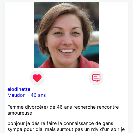
elodinette
Meudon
-
46 ans
Femme divorcé(e) de 46 ans recherche rencontre
amoureuse
bonjour je désire faire la connaissance de gens
sympa pour dial mais surtout pas un rdv d'un soir je