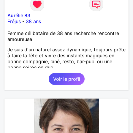
Aurélie 83
Fréjus
-
38 ans
Femme célibataire de 38 ans recherche rencontre
amoureuse
Je suis d'un naturel assez dynamique, toujours prête
à faire la fête et vivre des instants magiques en
bonne compagnie, ciné, resto, bar-pub, ou une
bonne soirée en duo.
Voir le profil