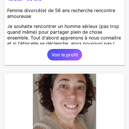
Femme divorcé(e) de 56 ans recherche rencontre
amoureuse
Je souhaite rencontrer un homme sérieux (pas trop
quand même) pour partager plein de chose
ensemble. Tout d'abord apprenons à nous connaitre
et si l'étincelle se déclenche, alors pourquoi pas !
Voir le profil