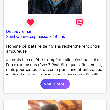
Découvremoi
Saint-Jean-Lespinasse
-
49 ans
Homme célibataire de 49 ans recherche rencontre
amoureuse
Je crois bien m'être trompé de site, c'est pas ici ou
l'on exprime nos rêves? Peut être que si finalement,
mais pour ça faut trouver la personne attentive que
je cherche et pour qui je saurais aussi être l'oreille,
l'homme doux et généreux, imaginatif et qui la fera
Voir le profil
sourire et redonner de la confiance en l'amour
inconditionnel.