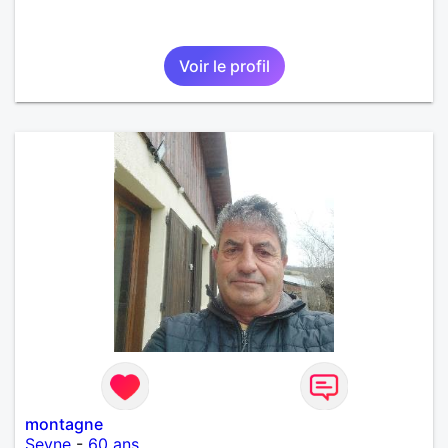
Voir le profil
montagne
Seyne
-
60 ans